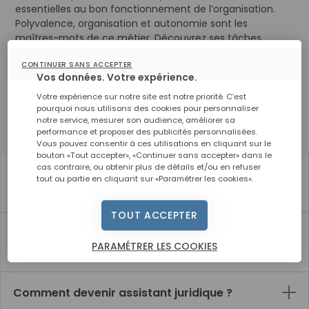
essentielles au bon fonctionnement de l’organisation.
Polyvalence, organisation et autonomie sont les
maîtres-mots de ce métier. Découvrez ses tâches,
qualités requises et son salaire.
CONTINUER SANS ACCEPTER
Vos données. Votre expérience.
Votre expérience sur notre site est notre priorité. C’est
pourquoi nous utilisons des cookies pour personnaliser
En quoi consiste ce métier ?
notre service, mesurer son audience, améliorer sa
performance et proposer des publicités personnalisées.
Assistant juridique : tout ce qu'il faut savoir
Vous pouvez consentir à ces utilisations en cliquant sur le
bouton «Tout accepter», «Continuer sans accepter» dans le
cas contraire, ou obtenir plus de détails et/ou en refuser
Quelles sont les missions d'un assistant
tout ou partie en cliquant sur «Paramétrer les cookies».
juridique ?
TOUT ACCEPTER
Quelles sont les compétences et les qualités
PARAMÉTRER LES COOKIES
requises ?
Comment devenir assistant juridique ?