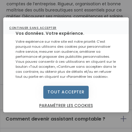
comptes de l’entreprise. Rigueur, organisation et bonne
maîtrise des outils bureautiques sont essentiels pour ce
métier. Découvrez ses missions, compétences et salaire.
CONTINUER SANS ACCEPTER
Vos données. Votre expérience.
En quoi consiste ce métier ?
Votre expérience sur notre site est notre priorité. C’est
pourquoi nous utilisons des cookies pour personnaliser
notre service, mesurer son audience, améliorer sa
Assistant comptable : tout ce qu'il faut savoir
performance et proposer des publicités personnalisées.
Vous pouvez consentir à ces utilisations en cliquant sur le
bouton «Tout accepter», «Continuer sans accepter» dans le
Quelles sont les missions d'un assistant
cas contraire, ou obtenir plus de détails et/ou en refuser
comptable ?
tout ou partie en cliquant sur «Paramétrer les cookies».
TOUT ACCEPTER
Quelles sont les compétences et les qualités
requises ?
PARAMÉTRER LES COOKIES
Comment devenir assistant comptable ?