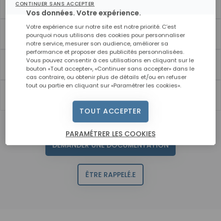
Alternance : le contrat d’apprentissage
CONTINUER SANS ACCEPTER
Vos données. Votre expérience.
Votre expérience sur notre site est notre priorité. C’est
Le plan de développement des compétences
pourquoi nous utilisons des cookies pour personnaliser
notre service, mesurer son audience, améliorer sa
performance et proposer des publicités personnalisées.
Vous pouvez consentir à ces utilisations en cliquant sur le
Les aides des conseils régionaux
bouton «Tout accepter», «Continuer sans accepter» dans le
cas contraire, ou obtenir plus de détails et/ou en refuser
tout ou partie en cliquant sur «Paramétrer les cookies».
Le financement personnel
TOUT ACCEPTER
PARAMÉTRER LES COOKIES
DEMANDER UNE DOCUMENTATION
ÊTRE RAPPELÉ.E