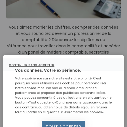
Vous aimez manier les chiffres, décrypter des données
et vous souhaitez devenir un professionnel de la
comptabilité ? Découvrez les diplômes de
référence pour travailler dans la comptabilité et accéder
à un panel de métiers : comptable, secrétaire
comptable, contrôleur de gestion, chef comptable…
CONTINUER SANS ACCEPTER
Vos données. Votre expérience.
Les diplômes en comptabilité
Votre expérience sur notre site est notre priorité. C’est
pourquoi nous utilisons des cookies pour personnaliser
notre service, mesurer son audience, améliorer sa
De nombreux diplômes préparent aux métiers de la
performance et proposer des publicités personnalisées.
comptabilité :
Vous pouvez consentir à ces utilisations en cliquant sur le
bouton «Tout accepter», «Continuer sans accepter» dans le
Le
BTS Comptabilité Gestion (BTS CG)
:
cas contraire, ou obtenir plus de détails et/ou en refuser
principalement axé sur la gestion d’entreprise, ce
tout ou partie en cliquant sur «Paramétrer les cookies».
BTS comprend des enseignements relatifs à
l’économie, au droit, à la gestion et à la
TOUT ACCEPTER