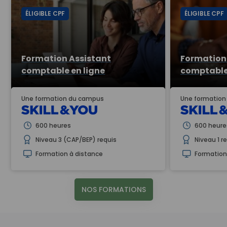
ÉLIGIBLE CPF
ÉLIGIBLE CPF
Formation Assistant
Formation 
comptable en ligne
comptable 
Une formation du campus
Une formatio
600 heures
600 heure
Niveau 3 (CAP/BEP) requis
Niveau 1 r
Formation à distance
Formation
NOS FORMATIONS